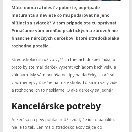
Máte doma ratolesť v puberte, poprípade
maturanta a neviete čo mu podarovať na jeho
blížiaci sa sviatok? V tom prípade ste tu správne!
Prinášame vám prehľad praktických a zároveň nie
finančne náročných darčekov, ktoré stredoškoláka
rozhodne potešia.
Stredoškoláci sú už vo vyšších triedach dospelí ľudia, a
preto by ste mali darček vyberať vzhľadom k ich veku a
záľubám. My vám prinášame tipy na darčeky, ktoré sú
viac menej využiteľné najmä v škole. To sa im vždy zíde
a rozhodne ich to nesklame. O aké darčeky sa jedná?
Kancelárske potreby
Aj keď sa na prvý pohľad môže zdať, že ide o banalitu,
nie je to tak. Len málo stredoškolákov zájde do