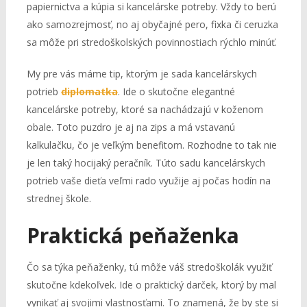
papiernictva a kúpia si kancelárske potreby. Vždy to berú
ako samozrejmosť, no aj obyčajné pero, fixka či ceruzka
sa môže pri stredoškolských povinnostiach rýchlo minúť.
My pre vás máme tip, ktorým je sada kancelárskych
potrieb
diplomatka
. Ide o skutočne elegantné
kancelárske potreby, ktoré sa nachádzajú v koženom
obale. Toto puzdro je aj na zips a má vstavanú
kalkulačku, čo je veľkým benefitom. Rozhodne to tak nie
je len taký hocijaký peračník. Túto sadu kancelárskych
potrieb vaše dieťa veľmi rado využije aj počas hodín na
strednej škole.
Praktická peňaženka
Čo sa týka peňaženky, tú môže váš stredoškolák využiť
skutočne kdekoľvek. Ide o praktický darček, ktorý by mal
vynikať aj svojimi vlastnosťami. To znamená, že by ste si