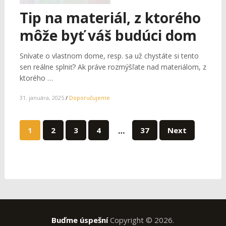
Tip na materiál, z ktorého
môže byť váš budúci dom
Snívate o vlastnom dome, resp. sa už chystáte si tento
sen reálne splniť? Ak práve rozmýšľate nad materiálom, z
ktorého …
31. januára, 2025
/
Doporučujeme
Stránkovanie
1
2
3
4
…
37
Next
príspevkov
Buďme úspešní
Copyright © 2026.