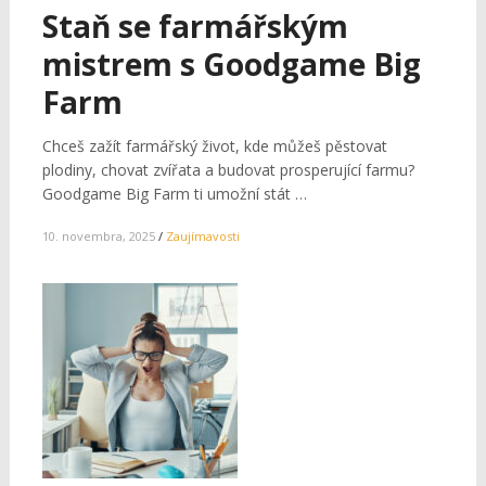
Staň se farmářským
mistrem s Goodgame Big
Farm
Chceš zažít farmářský život, kde můžeš pěstovat
plodiny, chovat zvířata a budovat prosperující farmu?
Goodgame Big Farm ti umožní stát …
10. novembra, 2025
/
Zaujímavosti