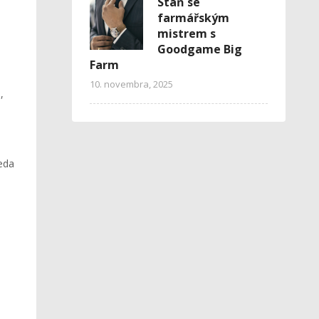
Staň se
farmářským
mistrem s
Goodgame Big
Farm
10. novembra, 2025
,
teda