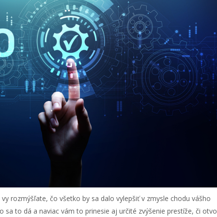
 a vy rozmýšľate, čo všetko by sa dalo vylepšiť v zmysle chodu vášho
a to dá a naviac vám to prinesie aj určité zvýšenie prestíže, či otvo