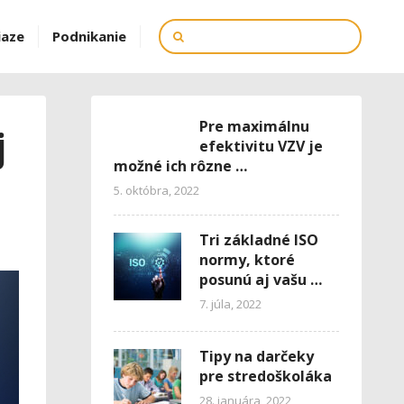
iaze
Podnikanie
Pre maximálnu
j
efektivitu VZV je
možné ich rôzne …
5. októbra, 2022
Tri základné ISO
normy, ktoré
posunú aj vašu …
7. júla, 2022
Tipy na darčeky
pre stredoškoláka
28. januára, 2022