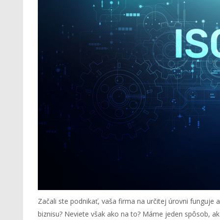
Začali ste podnikať, vaša firma na určitej úrovni funguje
biznisu? Neviete však ako na to? Máme jeden spôsob, ako s