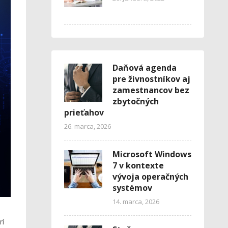
Daňová agenda
pre živnostníkov aj
zamestnancov bez
zbytočných
prieťahov
26. marca, 2026
Microsoft Windows
7 v kontexte
vývoja operačných
systémov
14. marca, 2026
rí