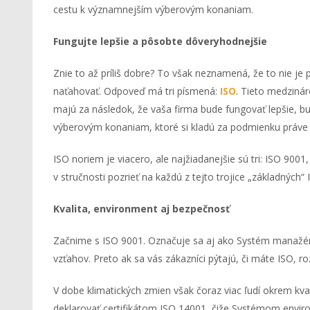
cestu k významnejším výberovým konaniam.
Fungujte lepšie a pôsobte dôveryhodnejšie
Znie to až príliš dobre? To však neznamená, že to nie je
naťahovať. Odpoveď má tri písmená:
ISO
. Tieto medziná
majú za následok, že vaša firma bude fungovať lepšie, 
výberovým konaniam, ktoré si kladú za podmienku práve 
ISO noriem je viacero, ale najžiadanejšie sú tri: ISO 900
v stručnosti pozrieť na každú z tejto trojice „základných“
Kvalita, environment aj bezpečnosť
Začnime s ISO 9001. Označuje sa aj ako Systém manažérs
vzťahov. Preto ak sa vás zákazníci pýtajú, či máte ISO, 
V dobe klimatických zmien však čoraz viac ľudí okrem kva
deklarovať certifikátom ISO 14001, čiže Systémom envi