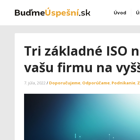
Úvod
Ú
Tri základné ISO 
vašu firmu na vyš
7. júla, 2022
/
Doporučujeme
,
Odporúčame
,
Podnikanie
,
Z