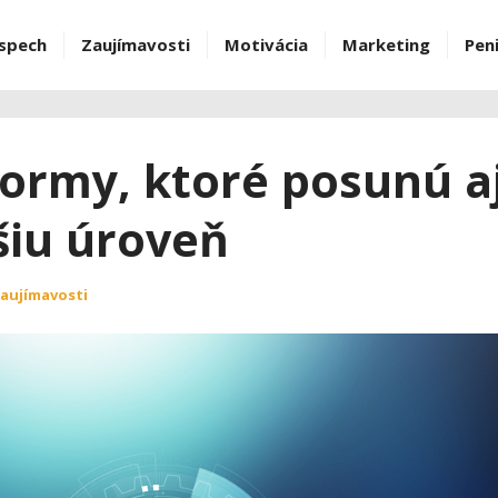
spech
Zaujímavosti
Motivácia
Marketing
Pen
normy, ktoré posunú a
šiu úroveň
aujímavosti