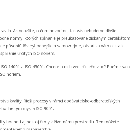
 pravda. Ak netušíte, o čom hovoríme, tak vás nebudeme dlhšie
rodné normy, ktorých spĺňanie je preukazované získaným certifikátom
bude pôsobiť dôveryhodnejšie a samozrejme, otvorí sa vám cesta k
spĺňanie určitých ISO noriem.
1, ISO 14001 a ISO 45001. Chcete o nich vedieť niečo viac? Poďme sa 
 ISO noriem.
tva kvality. Rieši procesy v rámci dodávateľsko-odberateľských
rozhodne tým myslia ISO 9001.
lity hodnotí aj postoj firmy k životnému prostrediu. Ten môžete
ronmentálneho manažérstva.