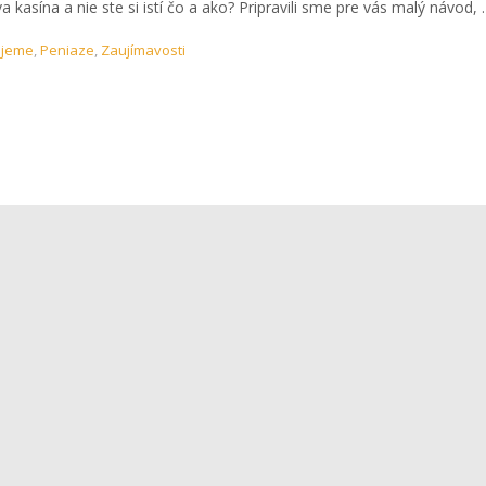
 kasína a nie ste si istí čo a ako? Pripravili sme pre vás malý návod,
ujeme
,
Peniaze
,
Zaujímavosti