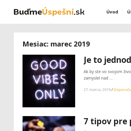
Úvod
Ú
Mesiac:
marec 2019
Je to jedno
Ak by ste vo svojom živo
zamyslel nad …
27. marca, 2019
/
Doporuč
7 tipov pre