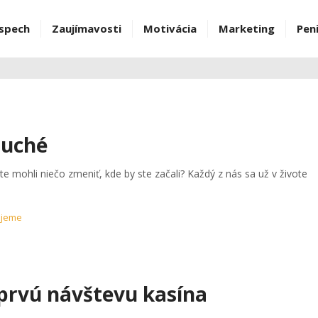
spech
Zaujímavosti
Motivácia
Marketing
Pen
duché
te mohli niečo zmeniť, kde by ste začali? Každý z nás sa už v živote
ujeme
 prvú návštevu kasína