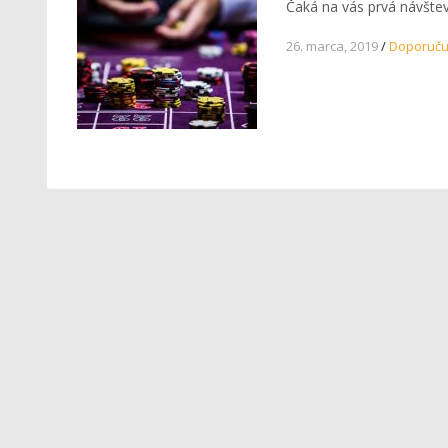
Čaká na vás prvá návšteva
26. marca, 2019
/
Doporuč