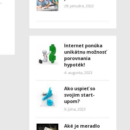
 …
28. januára, 2022
Internet ponúka
unikátnu možnosť
porovnania
hypoték!
4. augusta, 2023
Ako uspieť so
svojim start-
upom?
9. júna, 2023
Aké je meradlo