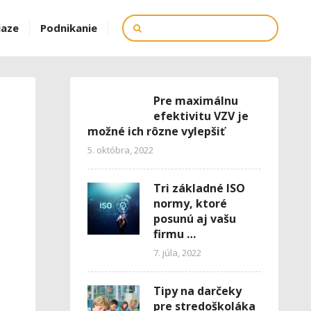
iaze
Podnikanie
Pre maximálnu
efektivitu VZV je
možné ich rôzne vylepšiť
5. októbra, 2022
Tri základné ISO
normy, ktoré
posunú aj vašu
firmu …
7. júla, 2022
Tipy na darčeky
pre stredoškoláka