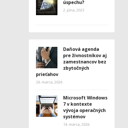
úspechu?
2. júna, 2023
Daňová agenda
pre živnostníkov aj
zamestnancov bez
zbytočných
prieťahov
26. marca, 2026
Microsoft Windows
7 v kontexte
vývoja operačných
systémov
14. marca, 2026